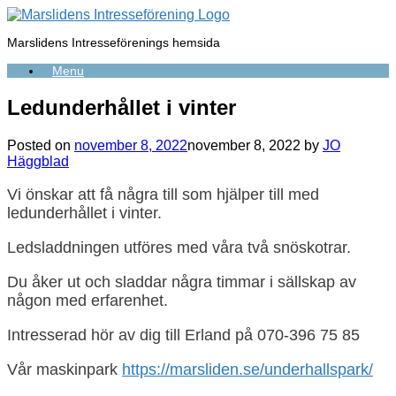
Skip
to
Marslidens Intresseförenings hemsida
content
Menu
Ledunderhållet i vinter
Posted on
november 8, 2022
november 8, 2022
by
JO
Häggblad
Vi önskar att få några till som hjälper till med
ledunderhållet i vinter.
Ledsladdningen utföres med våra två snöskotrar.
Du åker ut och sladdar några timmar i sällskap av
någon med erfarenhet.
Intresserad hör av dig till Erland
på
070-396 75 85
Vår maskinpark
https://marsliden.se/underhallspark/