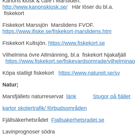
Kanons kiosk & café i Marsliden.
http://www.kanonskiosk.se/
Här löser du bl.a.
fiskekort
Fiskekort Marssjön Marslidens FVOF.
https://www.ifiske.se/fiskekort-marslidens.htm
Fiskekort Kultsjön.
https://www.fiskekort.se
Vilhelmina övre Allmänning, bl.a fiskekort Njakafjäll
https://www.fiskekort.se/fiskevardsomrade/vilhelminao
Köpa statligt fiskekort
https://www.natureit.se/sv
Natur;
Marsfjällets naturreservat
länk
Stugor på fjället
kartor skotertrafik/ förbudsområden
Fjällsäkerhetsrådet
Fjallsakerhetsradet.se
Lavinprognoser södra