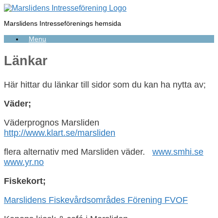
Skip
to
Marslidens Intresseförenings hemsida
content
Menu
Länkar
Här hittar du länkar till sidor som du kan ha nytta av;
Väder;
Väderprognos Marsliden
http://www.klart.se/marsliden
flera alternativ med Marsliden väder.
www.smhi.se
www.yr.no
Fiskekort;
Marslidens Fiskevårdsområdes Förening FVOF