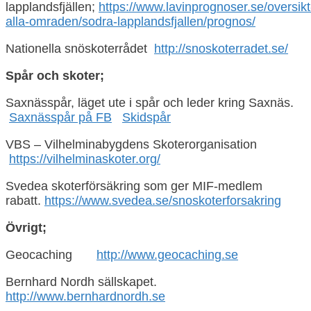
lapplandsfjällen;
https://www.lavinprognoser.se/oversikt
alla-omraden/sodra-lapplandsfjallen/prognos/
Nationella snöskoterrådet
http://snoskoterradet.se/
Spår och skoter;
Saxnässpår, läget ute i spår och leder kring Saxnäs.
Saxnässpår på FB
Skidspår
VBS – Vilhelminabygdens Skoterorganisation
https://vilhelminaskoter.org/
Svedea skoterförsäkring som ger MIF-medlem
rabatt.
https://www.svedea.se/snoskoterforsakring
Övrigt;
Geocaching
http://www.geocaching.se
Bernhard Nordh sällskapet.
http://www.bernhardnordh.se