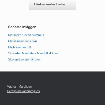
Länkar under Leder
→
Senaste inläggen
Marsliden Seven Summits
Metallinsamling i byn
Majbrasa hos Ulf
Skoterled Marsliden- Marsfjällskåtan
Skotersäsongen är över
Vädret i Marsliden
Detaljerad väderprognos