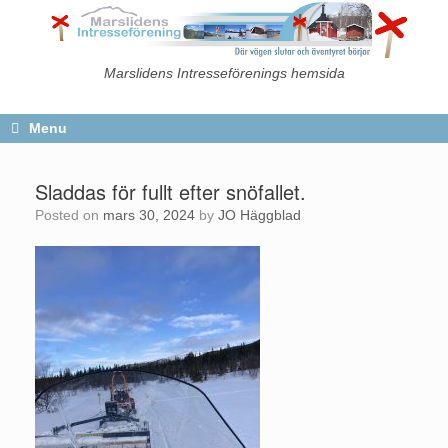
Skip
to
content
Marslidens Intresseförenings hemsida
Menu
Sladdas för fullt efter snöfallet.
Posted on
mars 30, 2024
by
JO Häggblad