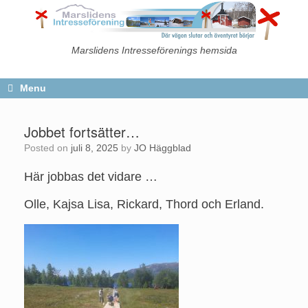
Skip
to
content
Marslidens Intresseförenings hemsida
Menu
Jobbet fortsätter…
Posted on
juli 8, 2025
by
JO Häggblad
Här jobbas det vidare …
Olle, Kajsa Lisa, Rickard, Thord och Erland.