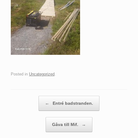
Posted in
Uncategorized
.
Post navigation
←
Entré badstranden.
Gåva till Mif.
→