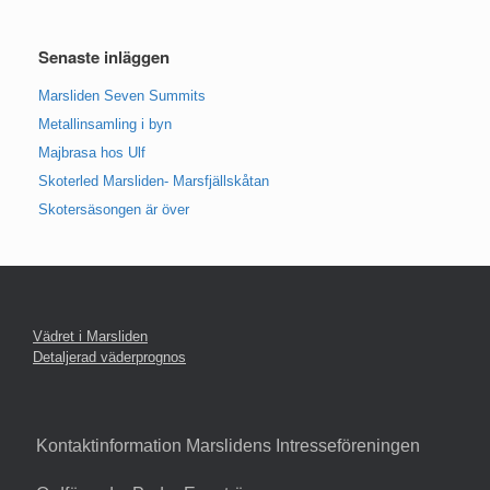
Senaste inläggen
Marsliden Seven Summits
Metallinsamling i byn
Majbrasa hos Ulf
Skoterled Marsliden- Marsfjällskåtan
Skotersäsongen är över
Vädret i Marsliden
Detaljerad väderprognos
Kontaktinformation Marslidens Intresseföreningen