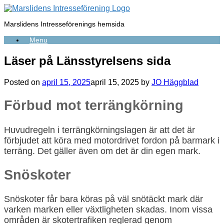
Skip
to
Marslidens Intresseförenings hemsida
content
Menu
Läser på Länsstyrelsens sida
Posted on
april 15, 2025
april 15, 2025
by
JO Häggblad
Förbud mot terrängkörning
Huvudregeln i terrängkörningslagen är att det är
förbjudet att köra med motordrivet fordon på barmark i
terräng. Det gäller även om det är din egen mark.
Snöskoter
Snöskoter får bara köras på väl snötäckt mark där
varken marken eller växtligheten skadas. Inom vissa
områden är skotertrafiken reglerad genom