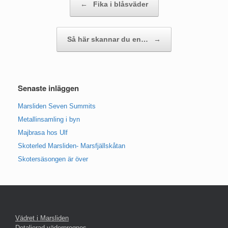
←
Fika i blåsväder
Så här skannar du en…
→
Senaste inläggen
Marsliden Seven Summits
Metallinsamling i byn
Majbrasa hos Ulf
Skoterled Marsliden- Marsfjällskåtan
Skotersäsongen är över
Vädret i Marsliden
Detaljerad väderprognos