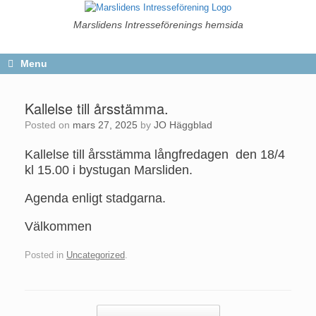
Skip
to
Marslidens Intresseförenings hemsida
content
Menu
Kallelse till årsstämma.
Posted on
mars 27, 2025
by
JO Häggblad
Kallelse till årsstämma långfredagen den 18/4
kl 15.00 i bystugan Marsliden.
Agenda enligt stadgarna.
Välkommen
Posted in
Uncategorized
.
Post navigation