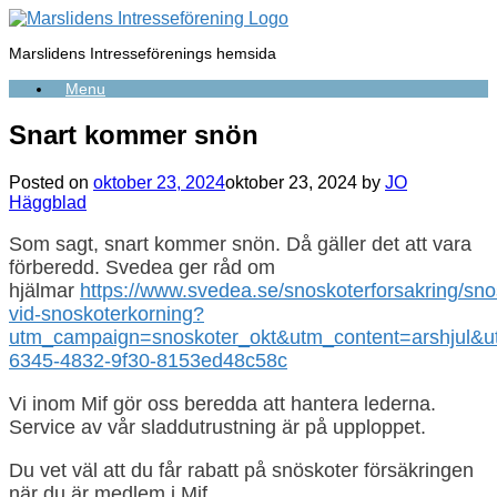
Skip
to
Marslidens Intresseförenings hemsida
content
Menu
Snart kommer snön
Posted on
oktober 23, 2024
oktober 23, 2024
by
JO
Häggblad
Som sagt, snart kommer snön. Då gäller det att vara
förberedd. Svedea ger råd om
hjälmar
https://www.svedea.se/snoskoterforsakring/sno
vid-snoskoterkorning?
utm_campaign=snoskoter_okt&utm_content=arshjul&
6345-4832-9f30-8153ed48c58c
Vi inom Mif gör oss beredda att hantera lederna.
Service av vår sladdutrustning är på upploppet.
Du vet väl att du får rabatt på snöskoter försäkringen
när du är medlem i Mif.