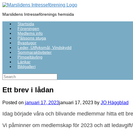
Skip
to
Marslidens Intresseförenings hemsida
content
Startsida
Föreningen
Medlems info
Pålssons stuga
Byastugor
Leder, Utflyksmål, Vindskydd
Sommaraktiviteter
Pimpeltävling
Länkar
Bildgalleri
Search
for:
Ett brev i lådan
Posted on
januari 17, 2023
januari 17, 2023
by
JO Häggblad
Idag började våra och blivande medlemmar hitta ett brev
Vi påminner om medlemskap för 2023 och att ledavgift/s