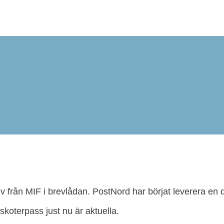
 från MIF i brevlådan. PostNord har börjat leverera en da
koterpass just nu är aktuella.