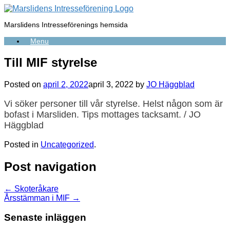
Skip
to
Marslidens Intresseförenings hemsida
content
Menu
Till MIF styrelse
Posted on
april 2, 2022
april 3, 2022
by
JO Häggblad
Vi söker personer till vår styrelse. Helst någon som är
bofast i Marsliden. Tips mottages tacksamt. / JO
Häggblad
Posted in
Uncategorized
.
Post navigation
←
Skoteråkare
Årsstämman i MIF
→
Senaste inläggen